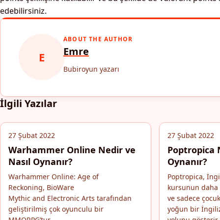
edebilirsiniz.
ABOUT THE AUTHOR
Emre
E
Bubiroyun yazarı
İlgili Yazılar
27 Şubat 2022
27 Şubat 2022
Warhammer Online Nedir ve
Poptropica 
Nasıl Oynanır?
Oynanır?
Warhammer Online: Age of
Poptropica, İngil
Reckoning, BioWare
kursunun daha 
Mythic and Electronic Arts tarafından
ve sadece çocuk
geliştirilmiş çok oyunculu bir
yoğun bir İngil
MMORPG’tur.
yolunu gösterir.