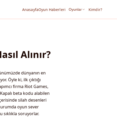
Anasayfa
Oyun Haberleri
Kimdir?
Oyunlar
sıl Alınır?
 günümüzde dünyanın en
. Öyle ki, ilk çıktığı
apımcı firma Riot Games,
Kapalı beta kodu alabilen
erisinde silah desenleri
e durumda oyun sever
 sıklıkla soruyorlar.