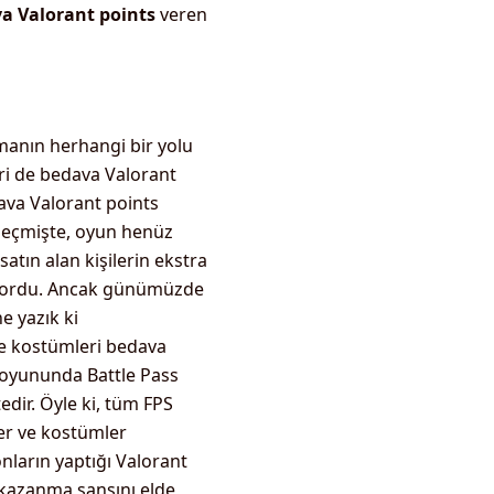
a Valorant points
veren
anın herhangi bir yolu
iri de bedava Valorant
dava Valorant points
eçmişte, oyun henüz
atın alan kişilerin ekstra
niyordu. Ancak günümüzde
e yazık ki
ve kostümleri bedava
 oyununda Battle Pass
edir. Öyle ki, tüm FPS
ler ve kostümler
onların yaptığı Valorant
s kazanma şansını elde