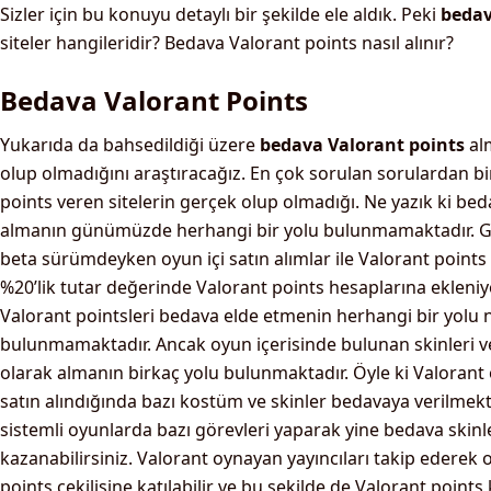
Sizler için bu konuyu detaylı bir şekilde ele aldık. Peki
bedav
siteler hangileridir? Bedava Valorant points nasıl alınır?
Bedava Valorant Points
Yukarıda da bahsedildiği üzere
bedava Valorant points
alm
olup olmadığını araştıracağız. En çok sorulan sorulardan b
points veren sitelerin gerçek olup olmadığı. Ne yazık ki be
almanın günümüzde herhangi bir yolu bulunmamaktadır. G
beta sürümdeyken oyun içi satın alımlar ile Valorant points s
%20’lik tutar değerinde Valorant points hesaplarına ekle
Valorant pointsleri bedava elde etmenin herhangi bir yolu n
bulunmamaktadır. Ancak oyun içerisinde bulunan skinleri 
olarak almanın birkaç yolu bulunmaktadır. Öyle ki Valorant
satın alındığında bazı kostüm ve skinler bedavaya verilmekt
sistemli oyunlarda bazı görevleri yaparak yine bedava skin
kazanabilirsiniz. Valorant oynayan yayıncıları takip ederek 
points çekilişine katılabilir ve bu şekilde de Valorant point