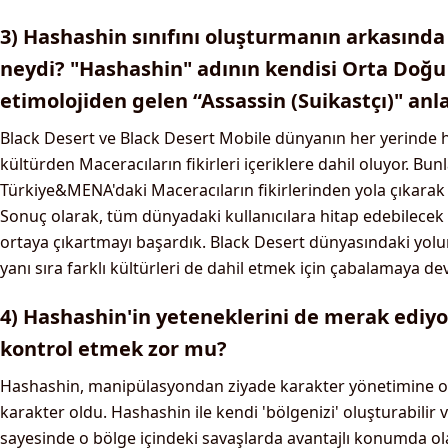
3) Hashashin sınıfını oluşturmanın arkasınd
neydi? "Hashashin" adının kendisi Orta Doğu 
etimolojiden gelen “Assassin (Suikastçı)" anl
Black Desert ve Black Desert Mobile dünyanın her yerinde hi
kültürden Maceracıların fikirleri içeriklere dahil oluyor. Bu
Türkiye&MENA'daki Maceracıların fikirlerinden yola çıkara
Sonuç olarak, tüm dünyadaki kullanıcılara hitap edebilecek 
ortaya çıkartmayı başardık. Black Desert dünyasındaki yo
yanı sıra farklı kültürleri de dahil etmek için çabalamaya d
4) Hashashin'in yeteneklerini de merak ediyor
kontrol etmek zor mu?
Hashashin, manipülasyondan ziyade karakter yönetimine o
karakter oldu. Hashashin ile kendi 'bölgenizi' oluşturabilir v
sayesinde o bölge içindeki savaşlarda avantajlı konumda ola