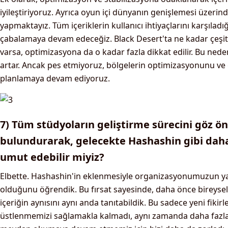
iyileştiriyoruz. Ayrıca oyun içi dünyanın genişlemesi üzeri
yapmaktayız. Tüm içeriklerin kullanıcı ihtiyaçlarını karşılad
çabalamaya devam edeceğiz. Black Desert'ta ne kadar çeşitli
varsa, optimizasyona da o kadar fazla dikkat edilir. Bu nede
artar. Ancak pes etmiyoruz, bölgelerin optimizasyonunu ve 
planlamaya devam ediyoruz.
7) Tüm stüdyoların geliştirme sürecini göz 
bulundurarak, gelecekte Hashashin gibi daha 
umut edebilir miyiz?
Elbette. Hashashin'in eklenmesiyle organizasyonumuzun ya
olduğunu öğrendik. Bu fırsat sayesinde, daha önce bireysel 
içeriğin aynısını aynı anda tanıtabildik. Bu sadece yeni fikirl
üstlenmemizi sağlamakla kalmadı, aynı zamanda daha fazla