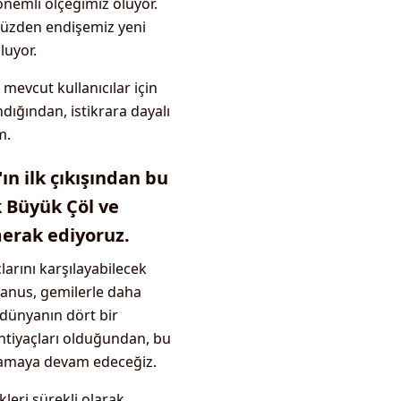
önemli ölçeğimiz oluyor.
 yüzden endişemiz yeni
luyor.
vcut kullanıcılar için
dığından, istikrara dayalı
m.
'ın ilk çıkışından bu
k Büyük Çöl ve
merak ediyoruz.
larını karşılayabilecek
yanus, gemilerle daha
, dünyanın dört bir
 ihtiyaçları olduğundan, bu
nlamaya devam edeceğiz.
leri sürekli olarak