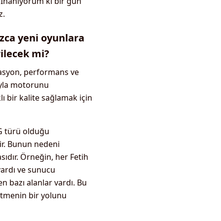
İnanıyorum ki bir gün
z.
ızca yeni oyunlara
ilecek mi?
zasyon, performans ve
luyla motorunu
ı bir kalite sağlamak için
G türü olduğu
ir. Bunun nedeni
sıdır. Örneğin, her Fetih
vardı ve sunucu
n bazı alanlar vardı. Bu
etmenin bir yolunu