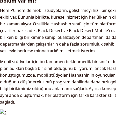
bölüm var mı?
Hem PC hem de mobil stüdyoların, geliştirmeyi hızlı bir şekil
ekibi var. Bununla birlikte, küresel hizmet için her ülkenin di
bir zaman alıyor. Özellikle Hashashin sınıfı için tüm platfo
çeviriler hazırladık. Black Desert ve Black Desert Mobile'ı uz
biriken bilgi birikimine sahip lokalizasyon departmanı da da
departmanlardan çalışanların daha fazla sorumluluk sahibi
vesileyle herkese minnettarlığımı iletmek isterim.
Mobil stüdyolar için bu tamamen beklenmedik bir sınıf oldu
planladıkları başka bir sınıf olduğunu biliyorum, ancak Ha
konuştuğumuzda, mobil stüdyolar Hashashin'in oyuncular iç
olduğunu düşünerek sınıfı program dahilinde daha hızlı geliş
bilgi birikimimiz olduğunu anlamamı sağladı. Ayrıca konsepti
aynı anda oluşturmak, her platform için farklı karakter still
sağladı.