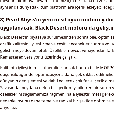
meydan okumaya devam etmemiz için bizi daha da zorladı. 
aynı anda dünyadaki tüm platformlara içerik ekleyebileceği
8) Pearl Abyss’in yeni nesil oyun motoru yaln
uygulanacak. Black Desert motoru da geliştir
Black Desert’ın piyasaya sürülmesinden sonra bile, optimi
grafik kalitesini iyileştirme ve çeşitli seçenekler sunma yo
geliştirmeye devam ettik. Özellikle mevcut versiyondan farkl
Remastered versiyonu üzerinde çalıştık.
Kalitenin iyileştirilmesi önemlidir, ancak bunun bir MMORP
düşünüldüğünde, optimizasyona daha çok dikkat edilmelid
dünyanın genişlemesi ve dahil edilecek çok fazla içerik olma
Savaşında meydana gelen bir gecikmeyi bildiren bir sorun 
özelliklerini sağlamamıza rağmen, hala iyileştirilmesi gereke
nedenle, oyunu daha temel ve radikal bir şekilde optimize 
arıyoruz.