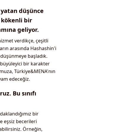
a yatan düşünce
kökenli bir
amına geliyor.
zmet verdikçe, çeşitli
nların arasında Hashashin'i
k düşünmeye başladık.
büyüleyici bir karakter
lumuza, Türkiye&MENA'nın
evam edeceğiz.
uz. Bu sınıfı
daklandığımız bir
e eşsiz becerileri
bilirsiniz. Örneğin,