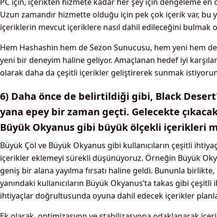
PC için, içerikten hizmete kadar her şey için dengeleme en 
Uzun zamandır hizmette olduğu için pek çok içerik var, bu
içeriklerin mevcut içeriklere nasıl dahil edileceğini bulmak o
Hem Hashashin hem de Sezon Sunucusu, hem yeni hem de me
yeni bir deneyim haline geliyor. Amaçlanan hedef iyi karşılan
olarak daha da çeşitli içerikler geliştirerek sunmak istiyoru
6) Daha önce de belirtildiği gibi, Black Desert
yana epey bir zaman geçti. Gelecekte çıkaca
Büyük Okyanus gibi büyük ölçekli içerikleri 
Büyük Çöl ve Büyük Okyanus gibi kullanıcıların çeşitli ihtiyaç
içerikler eklemeyi sürekli düşünüyoruz. Örneğin Büyük Ok
geniş bir alana yayılma fırsatı haline geldi. Bununla birlikte
yanındaki kullanıcıların Büyük Okyanus’ta takas gibi çeşitli
ihtiyaçlar doğrultusunda oyuna dahil edecek içerikler pla
Ek olarak, optimizasyon ve stabilizasyona odaklanarak içerik