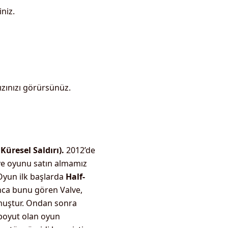
iniz.
zınızı görürsünüz.
Küresel Saldırı).
2012’de
ve oyunu satın almamız
 Oyun ilk başlarda
Half-
nca bunu gören Valve,
uştur.
Ondan sonra
boyut olan oyun