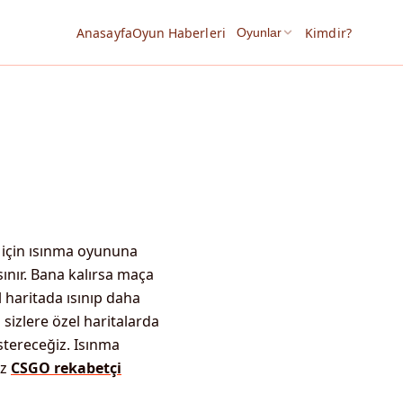
Anasayfa
Oyun Haberleri
Kimdir?
Oyunlar
ı için ısınma oyununa
ısınır. Bana kalırsa maça
 haritada ısınıp daha
 sizlere özel haritalarda
stereceğiz. Isınma
ız
CSGO rekabetçi