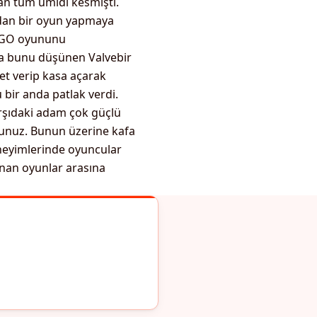
n tüm ümidi kesmişti.
rdan bir oyun yapmaya
S:GO oyununu
nra bunu düşünen Valvebir
ret verip kasa açarak
 bir anda patlak verdi.
rşıdaki adam çok güçlü
dunuz. Bunun üzerine kafa
neyimlerinde oyuncular
anan oyunlar arasına