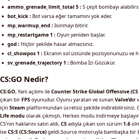
ammo_grenade_limit_total 5 :
5 çeşit bombayı alabilirs
bot_kick :
Bot varsa eğer tamamını yok eder.
mp_warmup_end :
Isınmayı bitirir.
mp_restartgame 1 :
Oyun yeniden başlar.
god :
Hiçbir şekilde hasar almazsınız.
cl_showpos 1 :
Ekranın sol üstünde pozisyonunuzu ve hı
sv_grenade_trajectory 1 :
Bomba İzi Gözükür.
CS:GO Nedir?
CS:GO
, Yani açılımı ile
Counter Strike Global Offensive (CS 
çıkan bir
FPS
oyunudur. Oyunu yaratan ve sunan
Valve’dır
için
Steam
platformundan ücretsiz şekilde indirebilirsiniz.
Life modu
olarak çıkmıştı. Herkes modu indirmeye başlayı
CS’nin haklarını satın aldı.
CS
adıyla çıkan son sürüm
1.6
olm
ise
CS:S (CS:Source)
geldi.Source motoruyla bambaşka bir 