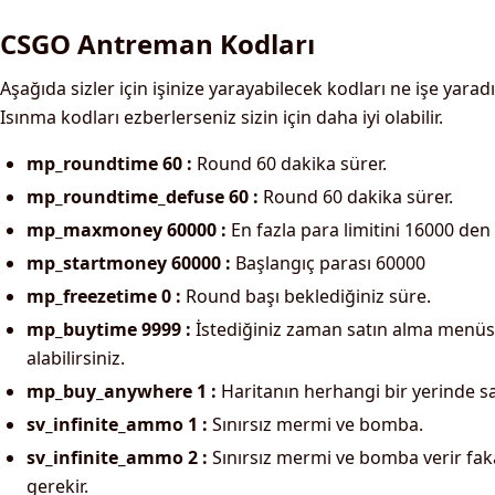
CSGO Antreman Kodları
Aşağıda sizler için işinize yarayabilecek kodları ne işe yaradık
Isınma kodları ezberlerseniz sizin için daha iyi olabilir.
mp_roundtime 60 :
Round 60 dakika sürer.
mp_roundtime_defuse 60 :
Round 60 dakika sürer.
mp_maxmoney 60000 :
En fazla para limitini 16000 den 
mp_startmoney 60000 :
Başlangıç parası 60000
mp_freezetime 0 :
Round başı beklediğiniz süre.
mp_buytime 9999 :
İstediğiniz zaman satın alma menü
alabilirsiniz.
mp_buy_anywhere 1 :
Haritanın herhangi bir yerinde sa
sv_infinite_ammo 1 :
Sınırsız mermi ve bomba.
sv_infinite_ammo 2 :
Sınırsız mermi ve bomba verir fa
gerekir.