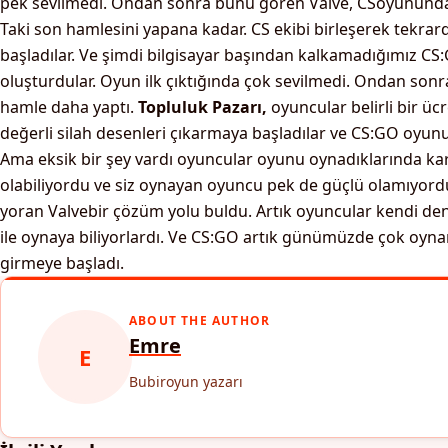
pek sevilmedi. Ondan sonra bunu gören Valve, CSoyununda
Taki son hamlesini yapana kadar. CS ekibi birleşerek tekra
başladılar. Ve şimdi bilgisayar başından kalkamadığımız C
oluşturdular. Oyun ilk çıktığında çok sevilmedi. Ondan so
hamle daha yaptı.
Topluluk Pazarı,
oyuncular belirli bir üc
değerli silah desenleri çıkarmaya başladılar ve CS:GO oyunu
Ama eksik bir şey vardı oyuncular oyunu oynadıklarında ka
olabiliyordu ve siz oynayan oyuncu pek de güçlü olamıyor
yoran Valvebir çözüm yolu buldu. Artık oyuncular kendi de
ile oynaya biliyorlardı. Ve CS:GO artık günümüzde çok oyn
girmeye başladı.
ABOUT THE AUTHOR
Emre
E
Bubiroyun yazarı