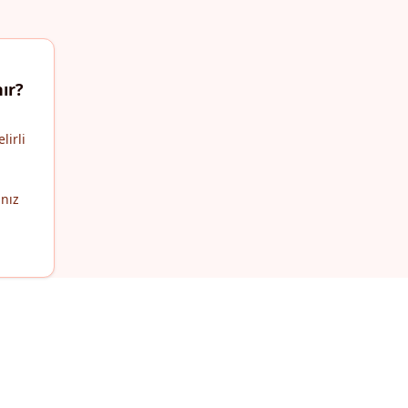
ır?
lirli
anız