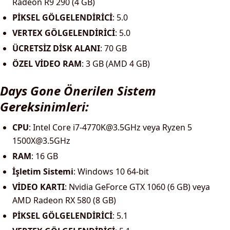
Radeon R9 290 (4 GB)
PİKSEL GÖLGELENDİRİCİ
: 5.0
VERTEX GÖLGELENDİRİCİ
: 5.0
ÜCRETSİZ DİSK ALANI
: 70 GB
ÖZEL VİDEO RAM
: 3 GB (AMD 4 GB)
Days Gone Önerilen Sistem
Gereksinimleri:
CPU
: Intel Core
i7-4770K@3.5GHz
veya Ryzen 5
1500X@3.5GHz
RAM
: 16 GB
İşletim Sistemi
: Windows 10 64-bit
VİDEO KARTI
: Nvidia GeForce GTX 1060 (6 GB) veya
AMD Radeon RX 580 (8 GB)
PİKSEL GÖLGELENDİRİCİ
: 5.1