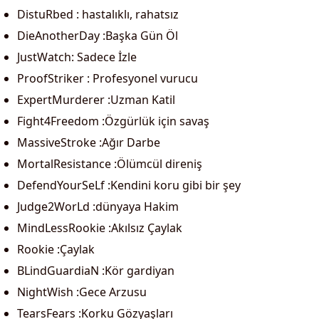
DistuRbed : hastalıklı, rahatsız
DieAnotherDay :Başka Gün Öl
JustWatch: Sadece İzle
ProofStriker : Profesyonel vurucu
ExpertMurderer :Uzman Katil
Fight4Freedom :Özgürlük için savaş
MassiveStroke :Ağır Darbe
MortalResistance :Ölümcül direniş
DefendYourSeLf :Kendini koru gibi bir şey
Judge2WorLd :dünyaya Hakim
MindLessRookie :Akılsız Çaylak
Rookie :Çaylak
BLindGuardiaN :Kör gardiyan
NightWish :Gece Arzusu
TearsFears :Korku Gözyaşları