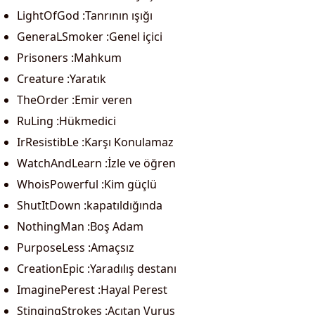
LightOfGod :Tanrının ışığı
GeneraLSmoker :Genel içici
Prisoners :Mahkum
Creature :Yaratık
TheOrder :Emir veren
RuLing :Hükmedici
IrResistibLe :Karşı Konulamaz
WatchAndLearn :İzle ve öğren
WhoisPowerful :Kim güçlü
ShutItDown :kapatıldığında
NothingMan :Boş Adam
PurposeLess :Amaçsız
CreationEpic :Yaradılış destanı
ImaginePerest :Hayal Perest
StingingStrokes :Acıtan Vuruş