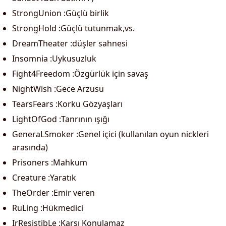
StrongUnion :Güçlü birlik
StrongHold :Güçlü tutunmak,vs.
DreamTheater :düşler sahnesi
Insomnia :Uykusuzluk
Fight4Freedom :Özgürlük için savaş
NightWish :Gece Arzusu
TearsFears :Korku Gözyaşları
LightOfGod :Tanrının ışığı
GeneraLSmoker :Genel içici (kullanılan oyun nickleri
arasında)
Prisoners :Mahkum
Creature :Yaratık
TheOrder :Emir veren
RuLing :Hükmedici
IrResistibLe :Karşı Konulamaz