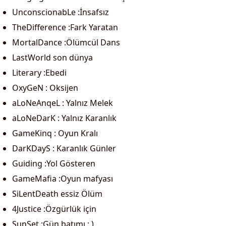
UnconscionabLe :İnsafsız
TheDifference :Fark Yaratan
MortalDance :Ölümcül Dans
LastWorld son dünya
Literary :Ebedi
OxyGeN : Oksijen
aLoNeAnqeL : Yalnız Melek
aLoNeDarK : Yalnız Karanlık
GameKinq : Oyun Kralı
DarKDayS : Karanlık Günler
Guiding :Yol Gösteren
GameMafia :Oyun mafyası
SiLentDeath essiz Ölüm
4Justice :Özgürlük için
SunSet :Gün batımı : )