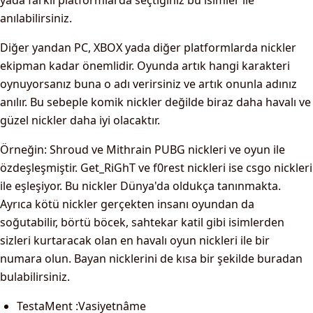
yada farklı platformlarda seçtiğiniz bu isimler ile
anılabilirsiniz.
Diğer yandan PC, XBOX yada diğer platformlarda nickler
ekipman kadar önemlidir. Oyunda artık hangi karakteri
oynuyorsanız buna o adı verirsiniz ve artık onunla adınız
anılır. Bu sebeple komik nickler değilde biraz daha havalı ve
güzel nickler daha iyi olacaktır.
Örneğin: Shroud ve Mithrain PUBG nickleri ve oyun ile
özdeşleşmiştir. Get_RiGhT ve f0rest nickleri ise csgo nickleri
ile eşleşiyor. Bu nickler Dünya'da oldukça tanınmakta.
Ayrıca kötü nickler gerçekten insanı oyundan da
soğutabilir, börtü böcek, sahtekar katil gibi isimlerden
sizleri kurtaracak olan en havalı oyun nickleri ile bir
numara olun. Bayan nicklerini de kısa bir şekilde buradan
bulabilirsiniz.
TestaMent :Vasiyetnâme