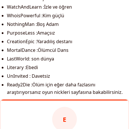
WatchAndLearn :İzle ve öğren
WhoisPowerful :Kim güçlü
NothingMan :Boş Adam
PurposeLess :Amaçsız
CreationEpic :Yaradılış destanı
MortalDance :Ölümcül Dans
LastWorld: son dünya
Literary :Ebedi
UnInvited : Davetsiz
Ready2Die :Ölüm için eğer daha fazlasını
araştırıyorsanız oyun nickleri sayfasına bakabilirsiniz.
E