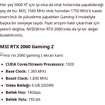
Her şey 5600 XT için iyi olsa da stok hızlarında yapabileceği
şey de bu. MSI, 1560 MHz stok hızından 1750 MHz'e kadar
overclock ile yükseltme yapabilen Gaming X modeliyle
başka bir seviyeye taşıdı. Fiyat artışını haklı çıkarmak için
yeterli değilse, NVIDIA'nın RTX 2060'ında da iyi bir değer
bulabilirsiniz.
MSI RTX 2060 Gaming Z
CUDA Cores/Stream Processors:
1920
Base Clock:
1.365 MHz
Boost Clock:
1.830 MHz
Video Belleği:
6 GB GDDR6
Bellek Hızı:
14Gbps
Bellek Yolu:
192-bit