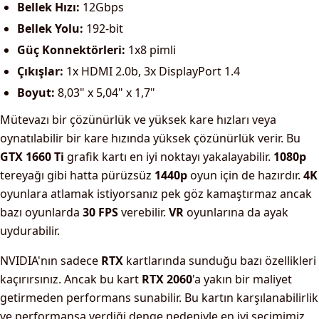
Bellek Hızı:
12Gbps
Bellek Yolu:
192-bit
Güç Konnektörleri:
1x8 pimli
Çıkışlar:
1x HDMI 2.0b, 3x DisplayPort 1.4
Boyut:
8,03" x 5,04" x 1,7"
Mütevazı bir çözünürlük ve yüksek kare hızları veya
oynatılabilir bir kare hızında yüksek çözünürlük verir. Bu
GTX 1660 Ti
grafik kartı en iyi noktayı yakalayabilir.
1080p
tereyağı gibi hatta pürüzsüz
1440p
oyun için de hazırdır.
4K
oyunlara atlamak istiyorsanız pek göz kamaştırmaz ancak
bazı oyunlarda
30 FPS
verebilir.
VR
oyunlarına da ayak
uydurabilir.
NVIDIA'nın sadece
RTX
kartlarında sunduğu bazı özellikleri
kaçırırsınız. Ancak bu kart
RTX 2060
'a yakın bir maliyet
getirmeden performans sunabilir. Bu kartın karşılanabilirlik
ve performansa verdiği denge nedeniyle en iyi seçimimiz