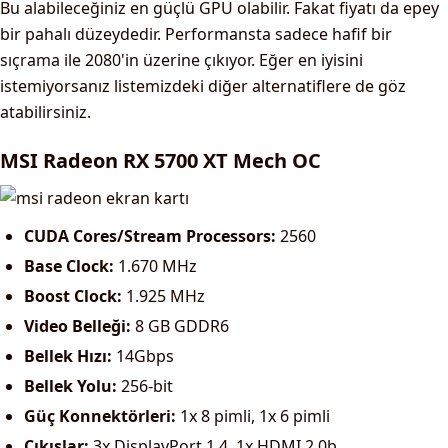
Bu alabileceğiniz en güçlü GPU olabilir. Fakat fiyatı da epey
bir pahalı düzeydedir. Performansta sadece hafif bir
sıçrama ile 2080'in üzerine çıkıyor. Eğer en iyisini
istemiyorsanız listemizdeki diğer alternatiflere de göz
atabilirsiniz.
MSI Radeon RX 5700 XT Mech OC
CUDA Cores/Stream Processors:
2560
Base Clock:
1.670 MHz
Boost Clock:
1.925 MHz
Video Belleği:
8 GB GDDR6
Bellek Hızı:
14Gbps
Bellek Yolu:
256-bit
Güç Konnektörleri:
1x 8 pimli, 1x 6 pimli
Çıkışlar:
3x DisplayPort 1.4, 1x HDMI 2.0b