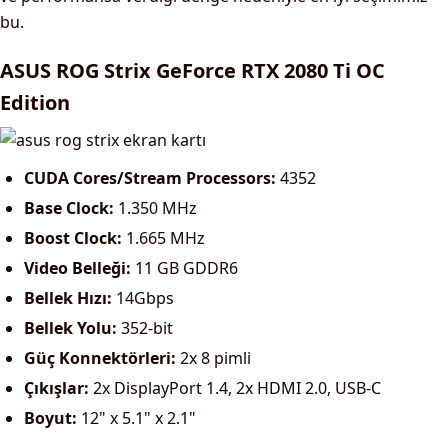
bu.
ASUS ROG Strix GeForce RTX 2080 Ti OC
Edition
CUDA Cores/Stream Processors:
4352
Base Clock:
1.350 MHz
Boost Clock:
1.665 MHz
Video Belleği:
11 GB GDDR6
Bellek Hızı:
14Gbps
Bellek Yolu:
352-bit
Güç Konnektörleri:
2x 8 pimli
Çıkışlar:
2x DisplayPort 1.4, 2x HDMI 2.0, USB-C
Boyut:
12" x 5.1" x 2.1"