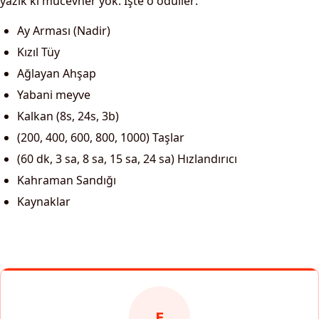
yazık ki mücevher yok. İşte o ödüller:
Ay Arması (Nadir)
Kızıl Tüy
Ağlayan Ahşap
Yabani meyve
Kalkan (8s, 24s, 3b)
(200, 400, 600, 800, 1000) Taşlar
(60 dk, 3 sa, 8 sa, 15 sa, 24 sa) Hızlandırıcı
Kahraman Sandığı
Kaynaklar
E