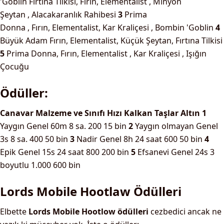
'Goblin
Fırtına Tilkisi, Fırın, Elementalist , Minyon
Şeytan , Alacakaranlık Rahibesi
3
Prima
Donna , Fırın, Elementalist, Kar Kraliçesi , Bombin 'Goblin
4
Büyük Adam Fırın, Elementalist, Küçük Şeytan, Fırtına Tilkisi
5
Prima Donna, Fırın, Elementalist , Kar Kraliçesi , Işığın
Çocuğu
Ödüller:
Canavar
Malzeme ve Sınıfı
Hızı
Kalkan
Taşlar
Altın
1
Yaygın
Genel 60m
8 sa.
200
15 bin
2
Yaygın olmayan
Genel
3s
8 sa.
400
50 bin
3
Nadir
Genel 8h
24 saat
600
50 bin
4
Epik
Genel 15s
24 saat
800
200 bin
5
Efsanevi
Genel 24s
3
boyutlu
1.000
600 bin
Lords Mobile Hootlaw Ödülleri
Elbette
Lords Mobile Hootlow ödülleri
cezbedici ancak ne