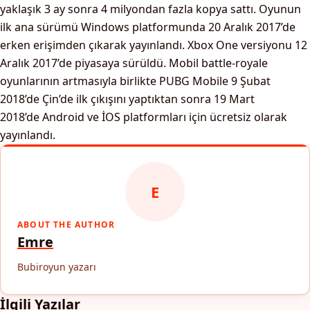
yaklaşık 3 ay sonra 4 milyondan fazla kopya sattı. Oyunun
ilk ana sürümü Windows platformunda 20 Aralık 2017’de
erken erişimden çıkarak yayınlandı. Xbox One versiyonu 12
Aralık 2017’de piyasaya sürüldü. Mobil battle-royale
oyunlarının artmasıyla birlikte PUBG Mobile 9 Şubat
2018’de Çin’de ilk çıkışını yaptıktan sonra 19 Mart
2018’de Android ve İOS platformları için ücretsiz olarak
yayınlandı.
E
ABOUT THE AUTHOR
Emre
Bubiroyun yazarı
İlgili Yazılar