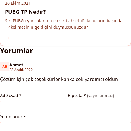
20 Ekim 2021
PUBG TP Nedir?
Sıkı PUBG oyuncularının en sık bahsettiği konuların başında
TP kelimesinin geldiğini duymuşsunuzdur.
Yorumlar
Ahmet
AH
Ahmet
23 Aralık 2020
Çözüm için çok teşekkürler kanka çok yardımcı oldun
Ad Soyad
*
E-posta
*
(yayınlanmaz)
Yorumunuz
*