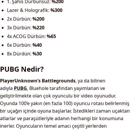
1. Şahıs Dürbünsüz:
%200
Lazer & Holografik:
%300
2x Dürbün:
%200
3x Dürbün:
%220
4x ACOG Dürbün:
%65
6x Dürbün:
%40
8x Dürdün:
%30
PUBG Nedir?
PlayerUnknown’s Battlegrounds
, ya da bilinen
adıyla
PUBG
, Bluehole tarafından yayımlanan ve
geliştirilmekte olan çok oyunculu bir video oyunudur.
Oyunda 100’e yakın (en fazla 100) oyuncu rotası belirlenmiş
bir uçağın içinde oyuna başlarlar. İstedikleri zaman uçaktan
atlarlar ve paraşütleriyle adanın herhangi bir konumuna
inerler. Oyuncuların temel amacı çeşitli yerlerden