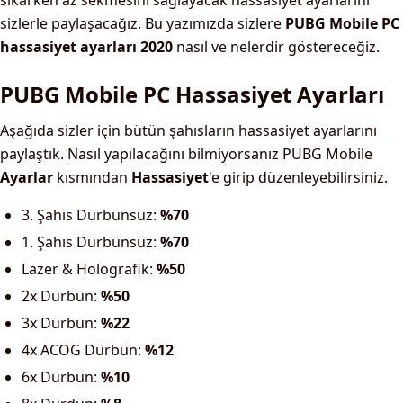
sıkarken az sekmesini sağlayacak hassasiyet ayarlarını
sizlerle paylaşacağız. Bu yazımızda sizlere
PUBG Mobile PC
hassasiyet ayarları 2020
nasıl ve nelerdir göstereceğiz.
PUBG Mobile PC Hassasiyet Ayarları
Aşağıda sizler için bütün şahısların hassasiyet ayarlarını
paylaştık. Nasıl yapılacağını bilmiyorsanız PUBG Mobile
Ayarlar
kısmından
Hassasiyet
'e girip düzenleyebilirsiniz.
3. Şahıs Dürbünsüz:
%70
1. Şahıs Dürbünsüz:
%70
Lazer & Holografik:
%50
2x Dürbün:
%50
3x Dürbün:
%22
4x ACOG Dürbün:
%12
6x Dürbün:
%10