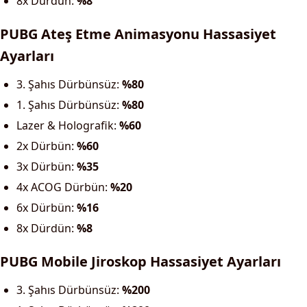
8x Dürdün:
%8
PUBG Ateş Etme Animasyonu Hassasiyet
Ayarları
3. Şahıs Dürbünsüz:
%80
1. Şahıs Dürbünsüz:
%80
Lazer & Holografik:
%60
2x Dürbün:
%60
3x Dürbün:
%35
4x ACOG Dürbün:
%20
6x Dürbün:
%16
8x Dürdün:
%8
PUBG Mobile Jiroskop Hassasiyet Ayarları
3. Şahıs Dürbünsüz:
%200