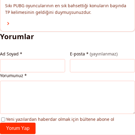
Sıkı PUBG oyuncularının en sık bahsettiği konuların başında
TP kelimesinin geldiğini duymuşsunuzdur.
Yorumlar
Ad Soyad
*
E-posta
*
(yayınlanmaz)
Yorumunuz
*
Yeni yazılardan haberdar olmak için bültene abone ol
Yorum Yap