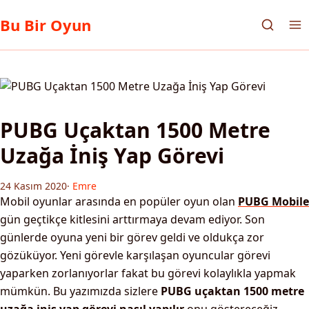
Bu Bir Oyun
PUBG Uçaktan 1500 Metre
Uzağa İniş Yap Görevi
24 Kasım 2020
·
Emre
Mobil oyunlar arasında en popüler oyun olan
PUBG Mobile
gün geçtikçe kitlesini arttırmaya devam ediyor. Son
günlerde oyuna yeni bir görev geldi ve oldukça zor
gözüküyor. Yeni görevle karşılaşan oyuncular görevi
yaparken zorlanıyorlar fakat bu görevi kolaylıkla yapmak
mümkün. Bu yazımızda sizlere
PUBG uçaktan 1500 metre