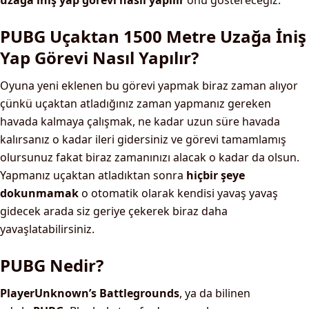
uzağa iniş yap görevi nasıl yapılır
onu göstereceğiz.
PUBG Uçaktan 1500 Metre Uzağa İniş
Yap Görevi Nasıl Yapılır?
Oyuna yeni eklenen bu görevi yapmak biraz zaman alıyor
çünkü uçaktan atladığınız zaman yapmanız gereken
havada kalmaya çalışmak, ne kadar uzun süre havada
kalırsanız o kadar ileri gidersiniz ve görevi tamamlamış
olursunuz fakat biraz zamanınızı alacak o kadar da olsun.
Yapmanız uçaktan atladıktan sonra
hiçbir şeye
dokunmamak
o otomatik olarak kendisi yavaş yavaş
gidecek arada siz geriye çekerek biraz daha
yavaşlatabilirsiniz.
PUBG Nedir?
PlayerUnknown’s Battlegrounds
, ya da bilinen