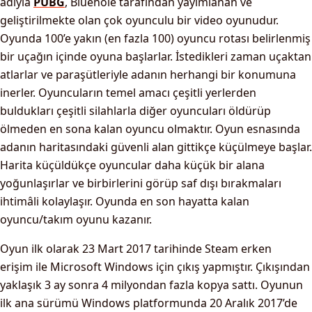
adıyla
PUBG
, Bluehole tarafından yayımlanan ve
geliştirilmekte olan çok oyunculu bir video oyunudur.
Oyunda 100’e yakın (en fazla 100) oyuncu rotası belirlenmiş
bir uçağın içinde oyuna başlarlar. İstedikleri zaman uçaktan
atlarlar ve paraşütleriyle adanın herhangi bir konumuna
inerler. Oyuncuların temel amacı çeşitli yerlerden
buldukları çeşitli silahlarla diğer oyuncuları öldürüp
ölmeden en sona kalan oyuncu olmaktır. Oyun esnasında
adanın haritasındaki güvenli alan gittikçe küçülmeye başlar.
Harita küçüldükçe oyuncular daha küçük bir alana
yoğunlaşırlar ve birbirlerini görüp saf dışı bırakmaları
ihtimâli kolaylaşır. Oyunda en son hayatta kalan
oyuncu/takım oyunu kazanır.
Oyun ilk olarak 23 Mart 2017 tarihinde Steam erken
erişim ile Microsoft Windows için çıkış yapmıştır. Çıkışından
yaklaşık 3 ay sonra 4 milyondan fazla kopya sattı. Oyunun
ilk ana sürümü Windows platformunda 20 Aralık 2017’de