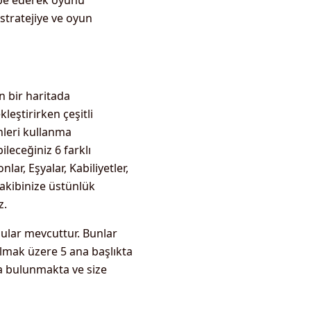
übe ederek oyunu
 stratejiye ve oyun
n bir haritada
leştirirken çeşitli
leri kullanma
bileceğiniz 6 farklı
lar, Eşyalar, Kabiliyetler,
rakibinize üstünlük
z.
gular mevcuttur. Bunlar
lmak üzere 5 ana başlıkta
da bulunmakta ve size