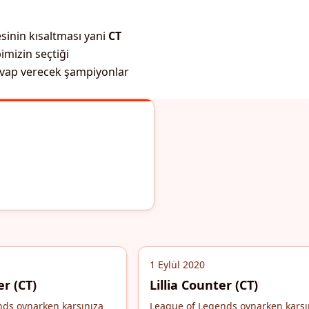
sinin kısaltması yani
CT
imizin seçtiği
evap verecek şampiyonlar
1 Eylül 2020
r (CT)
Lillia Counter (CT)
nds oynarken karşınıza
League of Legends oynarken karşı