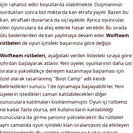
için rahatsız edici boyutlarda olabilmekte. Düşmanınızı
vurduktan sonra bol miktarda kan etrafa yayılır. Bazen bu
kan, etraftaki duvarlara da sıçrayabilir. Ayrıca oyuncular,
ölen oyunculara da ateş ederek hasar verebilir. Bu sırada
ölü bedenlerden de kan yayılmaya devam eder.
Wolfteam
rütbeleri
de oyun içindeki başarınıza göre değişir.
Wolfteam rütbeleri,
aşağıdaki verilen listedeki sıraya göre
sıfırdan başlayarak atlanır. Yeni üyeler, oyunlarının daha üst
sıralara yükseldikçe deneyim kazanmaya başlaması için
özel olarak tasarlanmış "Boot Camp" adlı kendi
belirledikleri sunucu 1'de oynamaya başlayabilirler. Yeni
üyelerin istedikleri zaman katılabilecekleri diğer
sunuculara katılmaları kısıtlanmamıştır. Oyun içi rütbeniz
ne kadar fazla olursa, elit kullanıcıların katılabildiği
sunuculara da girme şansınız yükselecektir. Bu rütbeler
aynı zamanda oyun içindeki klan sıralamasını da etkileyen
faktörlerdendir. Bu yüzden rütbeniz ne kadar yüksek