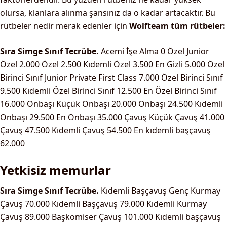
olursa, klanlara alınma şansınız da o kadar artacaktır. Bu
rütbeler nedir merak edenler için
Wolfteam tüm rütbeler:
Sıra
Simge
Sınıf
Tecrübe.
Acemi
İşe Alma
0
Özel
Junior
Özel
2.000
Özel
2.500
Kıdemli Özel
3.500
En Gizli
5.000
Özel
Birinci Sınıf
Junior Private First Class
7.000
Özel Birinci Sınıf
9.500
Kıdemli Özel Birinci Sınıf
12.500
En Özel Birinci Sınıf
16.000
Onbaşı
Küçük Onbaşı
20.000
Onbaşı
24.500
Kıdemli
Onbaşı
29.500
En Onbaşı
35.000
Çavuş
Küçük Çavuş
41.000
Çavuş
47.500
Kıdemli Çavuş
54.500
En kıdemli başçavuş
62.000
Yetkisiz memurlar
Sıra
Simge
Sınıf
Tecrübe.
Kıdemli Başçavuş
Genç Kurmay
Çavuş
70.000
Kıdemli Başçavuş
79.000
Kıdemli Kurmay
Çavuş
89.000
Başkomiser Çavuş
101.000
Kıdemli başçavuş