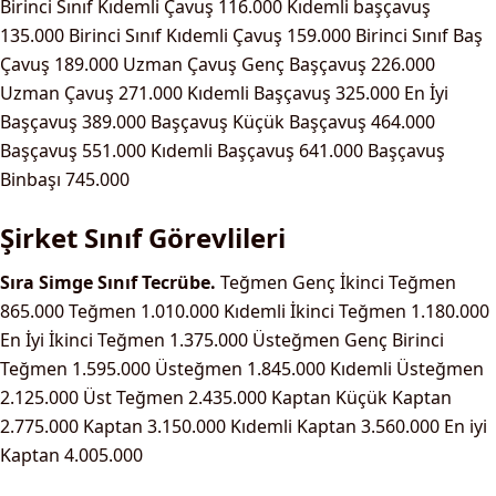
Birinci Sınıf Kıdemli Çavuş
116.000
Kıdemli başçavuş
135.000
Birinci Sınıf Kıdemli Çavuş
159.000
Birinci Sınıf Baş
Çavuş
189.000
Uzman Çavuş
Genç Başçavuş
226.000
Uzman Çavuş
271.000
Kıdemli Başçavuş
325.000
En İyi
Başçavuş
389.000
Başçavuş
Küçük Başçavuş
464.000
Başçavuş
551.000
Kıdemli Başçavuş
641.000
Başçavuş
Binbaşı
745.000
Şirket Sınıf Görevlileri
Sıra
Simge
Sınıf
Tecrübe.
Teğmen
Genç İkinci Teğmen
865.000
Teğmen
1.010.000
Kıdemli İkinci Teğmen
1.180.000
En İyi İkinci Teğmen
1.375.000
Üsteğmen
Genç Birinci
Teğmen
1.595.000
Üsteğmen
1.845.000
Kıdemli Üsteğmen
2.125.000
Üst Teğmen
2.435.000
Kaptan
Küçük Kaptan
2.775.000
Kaptan
3.150.000
Kıdemli Kaptan
3.560.000
En iyi
Kaptan
4.005.000