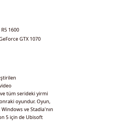
n R5 1600
GeForce GTX 1070
ştirilen
video
ve tüm serideki yirmi
sonraki oyundur. Oyun,
t Windows ve Stadia'nın
on 5 için de Ubisoft