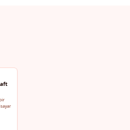
aft
bir
isayar