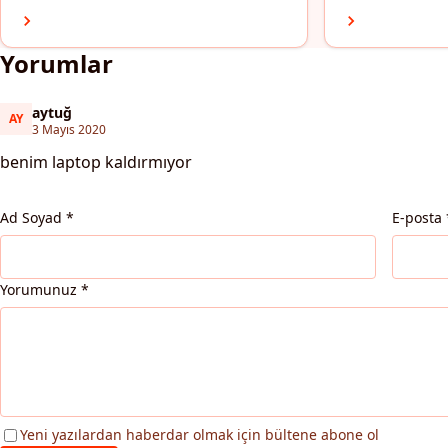
Yorumlar
aytuğ
AY
aytuğ
3 Mayıs 2020
benim laptop kaldırmıyor
Ad Soyad
*
E-posta
Yorumunuz
*
Yeni yazılardan haberdar olmak için bültene abone ol