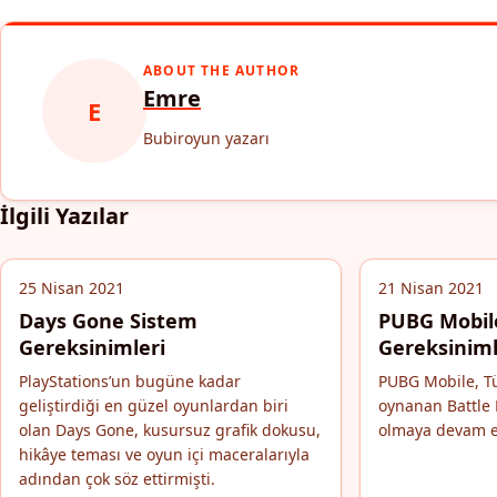
ABOUT THE AUTHOR
Emre
E
Bubiroyun yazarı
İlgili Yazılar
25 Nisan 2021
21 Nisan 2021
Days Gone Sistem
PUBG Mobil
Gereksinimleri
Gereksiniml
PlayStations’un bugüne kadar
PUBG Mobile, Tü
geliştirdiği en güzel oyunlardan biri
oynanan Battle 
olan Days Gone, kusursuz grafik dokusu,
olmaya devam e
hikâye teması ve oyun içi maceralarıyla
adından çok söz ettirmişti.