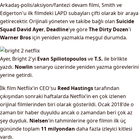
Arkadaş-polis/aksiyon/fantezi devam filmi, Smith ve
Edgerton'u ilk filmdeki LAPD subayları çifti olarak bir araya
getirecektir. Orijinali yöneten ve takibe bağlı olan
Suicide
Squad
David Ayer
,
Deadline
'ye göre
The Dirty Dozen
'i
Warner Bros
için yeniden yazmakla meşgul durumda.
Ayer, Bright 2'yi
Evan Spiliotopoulos
ve
T.S.
ile birlikte
yazdı.
Nowlin
senaryo üzerinde yeniden yazma görevlerini
yerine getirdi.
İlk film Netflix'in CEO'su
Reed Hastings
tarafından
çıkışından sonraki haftalarda Netflix'in en çok izlenen
orijinal filmlerinden biri olarak gösterildi. Ocak 2018'de o
zaman bir haber duyuldu ancak o zamandan beri çok az
şey duyduk.
Nielsen
'in tahminlerine göre filmin ilk üç
gününde toplam
11 milyondan
daha fazla izleyici kitlesi
vardı.