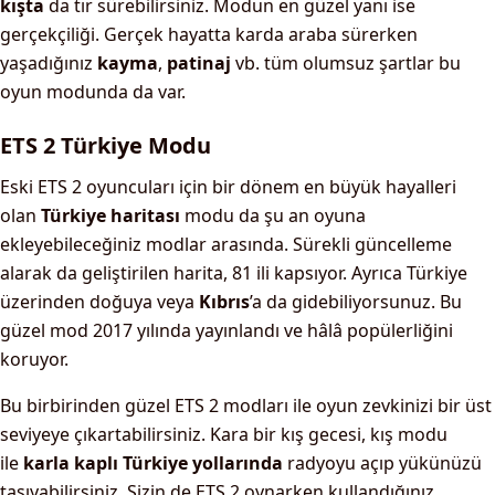
kışta
da tır sürebilirsiniz. Modun en güzel yanı ise
gerçekçiliği. Gerçek hayatta karda araba sürerken
yaşadığınız
kayma
,
patinaj
vb. tüm olumsuz şartlar bu
oyun modunda da var.
ETS 2 Türkiye Modu
Eski ETS 2 oyuncuları için bir dönem en büyük hayalleri
olan
Türkiye haritası
modu da şu an oyuna
ekleyebileceğiniz modlar arasında. Sürekli güncelleme
alarak da geliştirilen harita, 81 ili kapsıyor. Ayrıca Türkiye
üzerinden doğuya veya
Kıbrıs
’a da gidebiliyorsunuz. Bu
güzel mod 2017 yılında yayınlandı ve hâlâ popülerliğini
koruyor.
Bu birbirinden güzel ETS 2 modları ile oyun zevkinizi bir üst
seviyeye çıkartabilirsiniz. Kara bir kış gecesi, kış modu
ile
karla kaplı Türkiye yollarında
radyoyu açıp yükünüzü
taşıyabilirsiniz. Sizin de ETS 2 oynarken kullandığınız