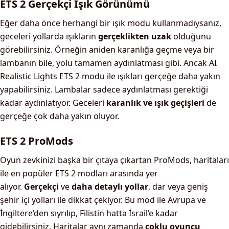
ETS 2 Gerçekçi Işık Görünümü
Eğer daha önce herhangi bir ışık modu kullanmadıysanız,
geceleri yollarda ışıkların
gerçeklikten uzak
olduğunu
görebilirsiniz. Örneğin aniden karanlığa geçme veya bir
lambanın bile, yolu tamamen aydınlatması gibi. Ancak AI
Realistic Lights ETS 2 modu ile ışıkları gerçeğe daha yakın
yapabilirsiniz. Lambalar sadece aydınlatması gerektiği
kadar aydınlatıyor. Geceleri
karanlık ve ışık geçişleri
de
gerçeğe çok daha yakın oluyor.
ETS 2 ProMods
Oyun zevkinizi başka bir çıtaya çıkartan ProMods, haritaları
ile en popüler ETS 2 modları arasında yer
alıyor.
Gerçekçi
ve
daha detaylı yollar
, dar veya geniş
şehir içi yolları ile dikkat çekiyor. Bu mod ile Avrupa ve
İngiltere’den sıyrılıp, Filistin hatta İsrail’e kadar
gidebilirsiniz. Haritalar aynı zamanda
çoklu oyuncu