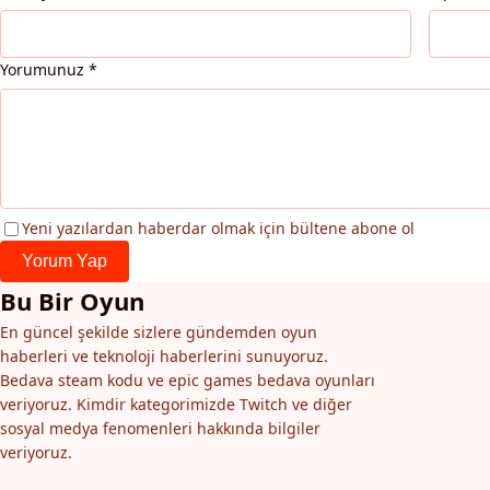
Yorumunuz
*
Yeni yazılardan haberdar olmak için bültene abone ol
Yorum Yap
Bu Bir Oyun
En güncel şekilde sizlere gündemden oyun
haberleri ve teknoloji haberlerini sunuyoruz.
Bedava steam kodu ve epic games bedava oyunları
veriyoruz. Kimdir kategorimizde Twitch ve diğer
sosyal medya fenomenleri hakkında bilgiler
veriyoruz.