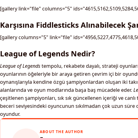
[gallery link="file" columns="5" ids="4615,5162,5109,5284,5
Karşısına Fiddlesticks Alınabilecek Ş
[gallery columns="5" link="file" ids="4956,5227,4775,4618,5
League of Legends Nedir?
League of Legends
tempolu, rekabete dayalı, strateji oyunla
oyunlarının öğeleriyle bir araya getiren çevrim içi bir oyund
oynanışlarıyla kendine özgü şampiyonlardan oluşan iki takım
alanlarında ve oyun modlarında başa baş mücadele eder.
L
çeşitlenen şampiyonları, sık sık güncellenen içeriği ve canlı
beceri seviyesindeki oyuncunun sıkılmadan çok uzun süre o
oyundur.
ABOUT THE AUTHOR