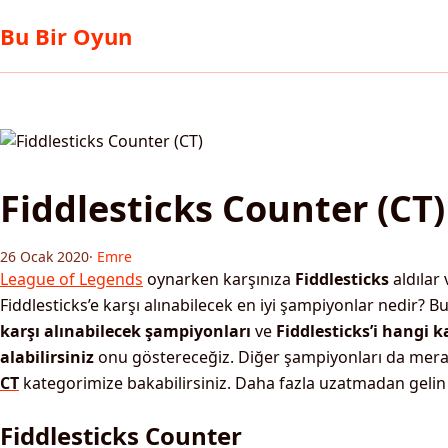
Bu Bir Oyun
Fiddlesticks Counter (CT)
26 Ocak 2020
·
Emre
League of Legends
oynarken karşınıza
Fiddlesticks
aldılar 
Fiddlesticks’e karşı alınabilecek en iyi şampiyonlar nedir? 
karşı alınabilecek şampiyonları
ve
Fiddlesticks’i hangi k
alabilirsiniz
onu göstereceğiz. Diğer şampiyonları da mer
CT
kategorimize bakabilirsiniz. Daha fazla uzatmadan gelin
Fiddlesticks Counter