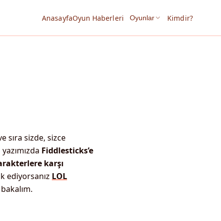
Anasayfa
Oyun Haberleri
Kimdir?
Oyunlar
ve sıra sizde, sizce
Bu yazımızda
Fiddlesticks’e
arakterlere karşı
ak ediyorsanız
LOL
 bakalım.