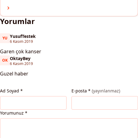
Yorumlar
YusufTestek
YU
YusufTestek
6 Kasım 2019
Garen çok kanser
OktayBey
OK
OktayBey
6 Kasım 2019
Guzel haber
Ad Soyad
*
E-posta
*
(yayınlanmaz)
Yorumunuz
*