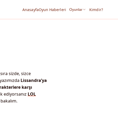
Anasayfa
Oyun Haberleri
Kimdir?
Oyunlar
 sıra sizde, sizce
u yazımızda
Lissandra’ya
rakterlere karşı
ak ediyorsanız
LOL
 bakalım.