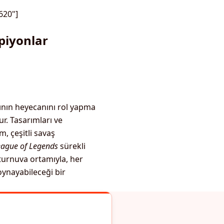
620"]
piyonlar
rının heyecanını rol yapma
ur. Tasarımları ve
, çeşitli savaş
eague of Legends
sürekli
 turnuva ortamıyla, her
ynayabileceği bir