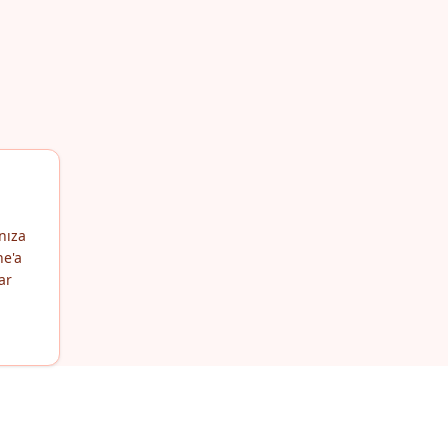
nıza
ne'a
ar