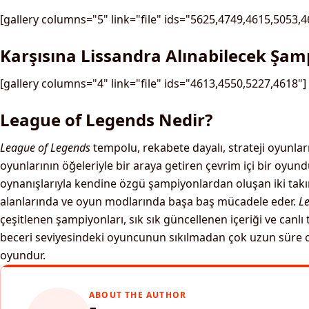
[gallery columns="5" link="file" ids="5625,4749,4615,5053,4
Karşısına Lissandra Alınabilecek Şam
[gallery columns="4" link="file" ids="4613,4550,5227,4618"]
League of Legends Nedir?
League of Legends
tempolu, rekabete dayalı, strateji oyunla
oyunlarının öğeleriyle bir araya getiren çevrim içi bir oyund
oynanışlarıyla kendine özgü şampiyonlardan oluşan iki takım
alanlarında ve oyun modlarında başa baş mücadele eder.
L
çeşitlenen şampiyonları, sık sık güncellenen içeriği ve canlı
beceri seviyesindeki oyuncunun sıkılmadan çok uzun süre o
oyundur.
ABOUT THE AUTHOR