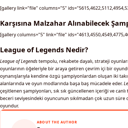
[gallery link="file" columns="5" ids="5615,4622,5112,4954,5
Karşısına Malzahar Alınabilecek Şam
[gallery columns="5" link="file" ids="4613,4550,4549,4775,4
League of Legends Nedir?
League of Legends
tempolu, rekabete dayalı, strateji oyunla
oyunlarının öğeleriyle bir araya getiren çevrim içi bir oyund
oynanışlarıyla kendine özgü şampiyonlardan oluşan iki takım
alanlarında ve oyun modlarında başa baş mücadele eder.
L
çeşitlenen şampiyonları, sık sık güncellenen içeriği ve canlı
beceri seviyesindeki oyuncunun sıkılmadan çok uzun süre o
oyundur.
ABOUT THE AUTHOR