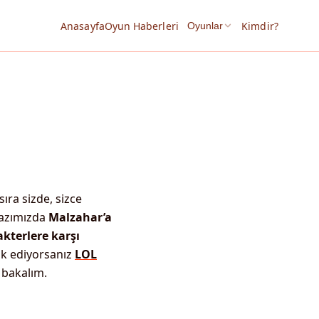
Anasayfa
Oyun Haberleri
Kimdir?
Oyunlar
 sıra sizde, sizce
yazımızda
Malzahar’a
kterlere karşı
ak ediyorsanız
LOL
 bakalım.