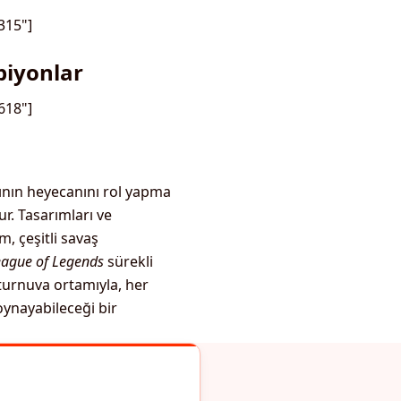
315"]
piyonlar
618"]
rının heyecanını rol yapma
ur. Tasarımları ve
, çeşitli savaş
eague of Legends
sürekli
 turnuva ortamıyla, her
ynayabileceği bir