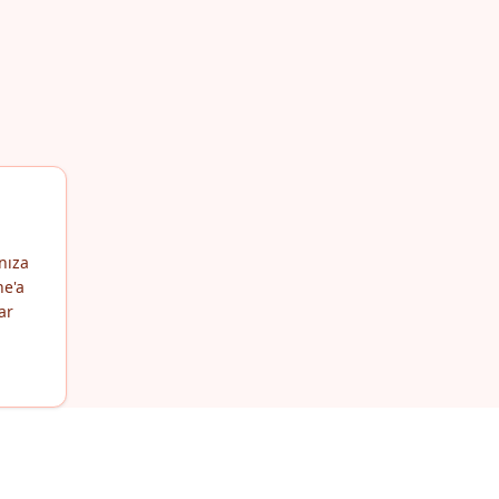
nıza
ne'a
ar