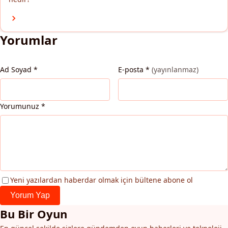
Yorumlar
Ad Soyad
*
E-posta
*
(yayınlanmaz)
Yorumunuz
*
Yeni yazılardan haberdar olmak için bültene abone ol
Yorum Yap
Bu Bir Oyun