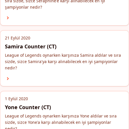
sıra sizde, sizce Seraphine'e karşı alınabilecek en iyi
şampiyonlar nedir?
21 Eylül 2020
Samira Counter (CT)
League of Legends oynarken karşınıza Samira aldılar ve sıra
sizde, sizce Samira'ya karşı alınabilecek en iyi şampiyonlar
nedir?
1 Eylül 2020
Yone Counter (CT)
League of Legends oynarken karşınıza Yone aldılar ve sıra
sizde, sizce Yone'a karşı alınabilecek en iyi şampiyonlar
nedir?