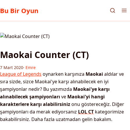
Bu Bir Oyun
Maokai Counter (CT)
7 Mart 2020
·
Emre
League of Legends
oynarken karşınıza
Maokai
aldılar ve
sıra sizde, sizce Maokai'ye karşı alınabilecek en iyi
şampiyonlar nedir? Bu yazımızda
Maokai'ye karşı
alınabilecek şampiyonları
ve
Maokai'yi hangi
karakterlere karşı alabilirsiniz
onu göstereceğiz. Diğer
şampiyonları da merak ediyorsanız
LOL CT
kategorimize
bakabilirsiniz. Daha fazla uzatmadan gelin bakalım.