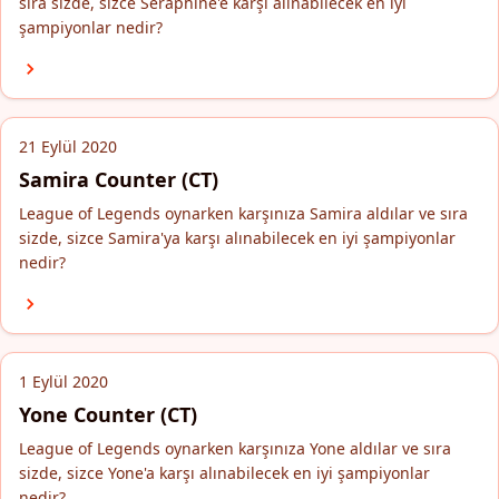
sıra sizde, sizce Seraphine'e karşı alınabilecek en iyi
şampiyonlar nedir?
21 Eylül 2020
Samira Counter (CT)
League of Legends oynarken karşınıza Samira aldılar ve sıra
sizde, sizce Samira'ya karşı alınabilecek en iyi şampiyonlar
nedir?
1 Eylül 2020
Yone Counter (CT)
League of Legends oynarken karşınıza Yone aldılar ve sıra
sizde, sizce Yone'a karşı alınabilecek en iyi şampiyonlar
nedir?