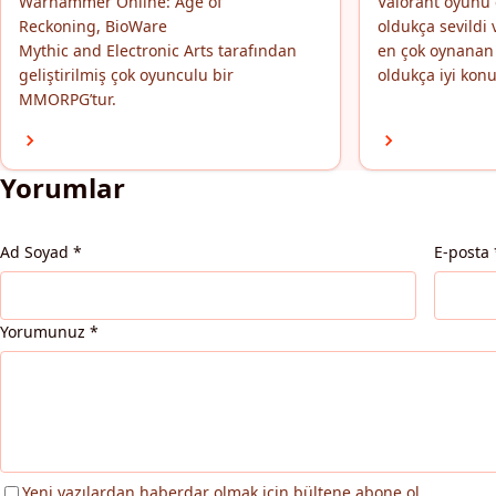
Warhammer Online: Age of
Valorant oyunu 
Reckoning, BioWare
oldukça sevild
Mythic and Electronic Arts tarafından
en çok oynanan 
geliştirilmiş çok oyunculu bir
oldukça iyi konu
MMORPG’tur.
Yorumlar
Ad Soyad
*
E-posta
Yorumunuz
*
Yeni yazılardan haberdar olmak için bültene abone ol