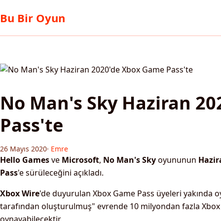
Bu Bir Oyun
No Man's Sky Haziran 2
Pass'te
26 Mayıs 2020
·
Emre
Hello Games
ve
Microsoft
,
No Man's Sky
oyununun
Hazir
Pass
'e sürüleceğini açıkladı.
Xbox Wire
'de duyurulan Xbox Game Pass üyeleri yakında 
tarafından oluşturulmuş" evrende 10 milyondan fazla Xbox
oynayabilecektir.