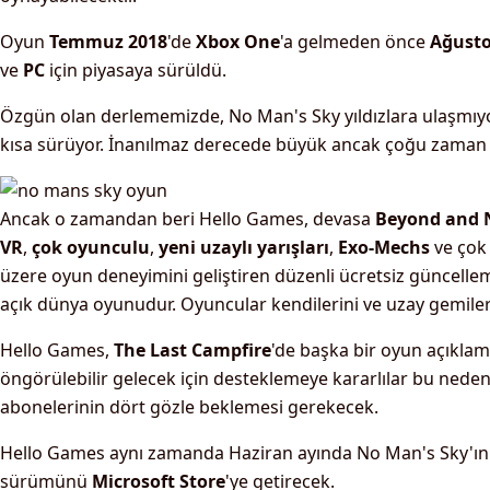
Oyun
Temmuz 2018
'de
Xbox One
'a gelmeden önce
Ağusto
ve
PC
için piyasaya sürüldü.
Özgün olan derlememizde, No Man's Sky yıldızlara ulaşmıyor
kısa sürüyor. İnanılmaz derecede büyük ancak çoğu zaman k
Ancak o zamandan beri Hello Games, devasa
Beyond and 
VR
,
çok oyunculu
,
yeni uzaylı yarışları
,
Exo-Mechs
ve çok 
üzere oyun deneyimini geliştiren düzenli ücretsiz güncellem
açık dünya oyunudur. Oyuncular kendilerini ve uzay gemilerini
Hello Games,
The Last Campfire
'de başka bir oyun açıklam
öngörülebilir gelecek için desteklemeye kararlılar bu ned
abonelerinin dört gözle beklemesi gerekecek.
Hello Games aynı zamanda Haziran ayında No Man's Sky'ı
sürümünü
Microsoft Store
'ye getirecek.