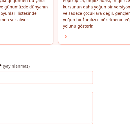
çıktığı günden bu yana
Poptropica, İngiliz adası, İnigilizce
i ve günümüzde dünyanın
kursunun daha yoğun bir versiyo
oyunları listesinde
ve sadece çocuklara değil, gençle
mda yer alıyor.
yoğun bir İngilizce öğretmenin eğ
yolunu gösterir.
*
(yayınlanmaz)