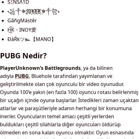
SΞΝSΛ1D
꧁༒☬ J҉O҉K҉E҉R҉ ☬༒꧂
GãñgMástêr
H͜͡K・INOY爱
ĐàŔkツ๛【MANO】
PUBG Nedir?
PlayerUnknown’s Battlegrounds
, ya da bilinen
adıyla
PUBG
, Bluehole tarafından yayımlanan ve
geliştirilmekte olan çok oyunculu bir video oyunudur.
Oyunda 100’e yakın (en fazla 100) oyuncu rotası belirlenmiş
bir uçağın içinde oyuna başlarlar. İstedikleri zaman uçaktan
atlarlar ve paraşütleriyle adanın herhangi bir konumuna
inerler. Oyuncuların temel amacı çeşitli yerlerden
buldukları çeşitli silahlarla diğer oyuncuları öldürüp
ölmeden en sona kalan oyuncu olmaktır. Oyun esnasında