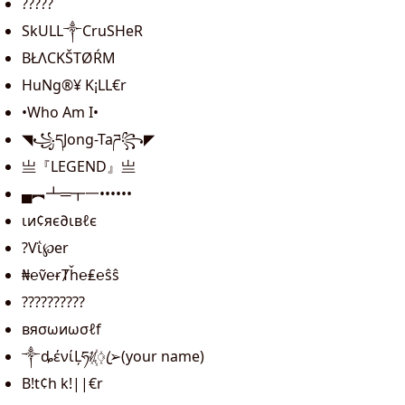
?????
SkULL༒CruSHeR
BŁΛCKŠTØŔM
HuNg®¥ K¡LL€r
•Who Am I•
◥꧁དJong-Taཌ꧂◤
亗『LEGEND』亗
▄︻┻═┳一••••••
ιи¢яє∂ιвℓє
?Vΐ℘er
₦℮ṽ℮ɍȾȟ℮₤℮ŝŝ
??????????
вяσωиωσℓf
༒ȡένίĻཧᜰ꙰ꦿ➢(your name)
B!t¢h k!||€r