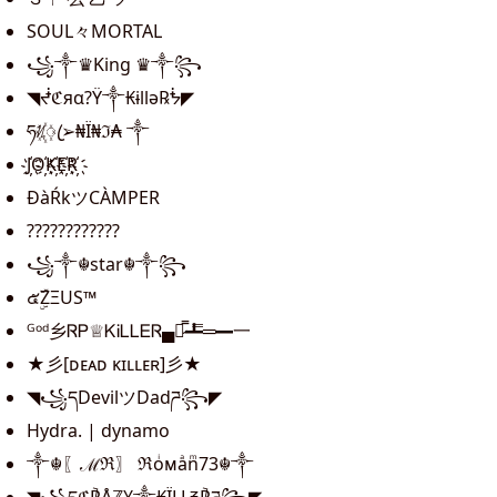
SOUL々MORTAL
꧁༒♛King ♛༒꧂
◥ᖫℭяα?Ÿ༒₭ɨllǝ℞ᖭ◤
ཧᜰ꙰ꦿ➢₦Ї₦ℑ₳ ༒
J҉O҉K҉E҉R҉
ĐàŔkツCÀMPER
????????????
꧁༒☬star☬༒꧂
๕ۣۜZΞUS™
ᴳᵒᵈ乡ᏒᏢ♕ᏦᎥᏞᏞᎬᏒ▄︻̷̿┻̿═━一
★彡[ᴅᴇᴀᴅ ᴋɪʟʟᴇʀ]彡★
◥꧁དDevilツDadཌ꧂◤
Hydra. | dynamo
༒☬〖ℳℜ〗 ℜoͥᴍaͣnͫ73☬༒