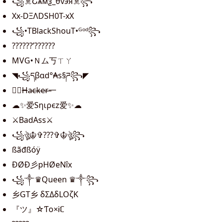
️꧁️☠️Շѧмѯ_️θѵэя☠️꧂
Xx-DΞΛDSH0T-xX
꧁•TBlackShouT•ᴳᵒᵈ꧂
??????’??????
MVG•Ｎム丂ㄒㄚ
◥꧁དβαd°₳s§ཌ꧂◤
㊙H̶a̶c̶k̶e̶r̶一
☁✨爱Sηιρєz爱✨☁
⚔️BadAss⚔️
꧁ঔৣ☬✞???✞☬ঔৣ꧂
ßãđßóÿ
ĐØĐ彡pHØeNîx
꧁༒♛Queen ♛༒꧂
乡GT乡 δΣΔδLΟζK
『ツ』☆Ƭo×Ꭵℂ