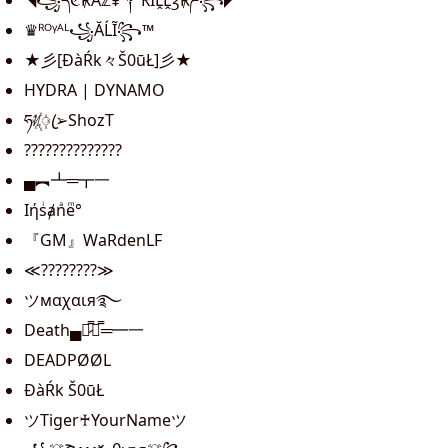
◥꧁དℭ℟Åℤ¥༒₭ÏḼḼ℥℟ཌ꧂◤
♛ᴿᴼᵞᴬᴸ꧁ĂĹĨ꧂™
★彡[ĐàŔk々Š0ūŁ]彡★
HYDRA | DYNAMO
ཧᜰ꙰ꦿ➢ShozT
??????????????
▄︻┻═┳一
Iήsͥⱥnͣeͫ°
『GM』WaRdenLF
≪????????≫
ツмαχαιя࿐
Death▄︻̷̿┻̿═━一
DEADPØØL
ĐàŔk Š0ūŁ
ツTiger♰YourNameツ