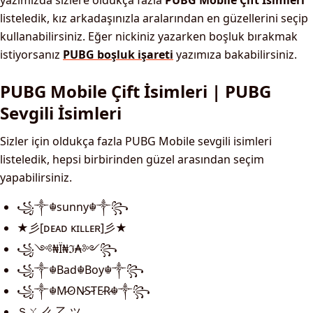
yazımızda sizlere oldukça fazla
PUBG Mobile Çift İsimleri
listeledik, kız arkadaşınızla aralarından en güzellerini seçip
kullanabilirsiniz. Eğer nickiniz yazarken boşluk bırakmak
istiyorsanız
PUBG boşluk işareti
yazımıza bakabilirsiniz.
PUBG Mobile Çift İsimleri | PUBG
Sevgili İsimleri
Sizler için oldukça fazla PUBG Mobile sevgili isimleri
listeledik, hepsi birbirinden güzel arasından seçim
yapabilirsiniz.
꧁༒☬sunny☬༒꧂
★彡[ᴅᴇᴀᴅ ᴋɪʟʟᴇʀ]彡★
꧁༺₦Ї₦ℑ₳༻꧂
꧁༒☬Bad☬Boy☬༒꧂
꧁༒☬M̷O̷N̷S̷T̷E̷R̷☬༒꧂
Ｓㄚ 么 乙 ツ