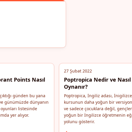
27 Şubat 2022
rant Points Nasıl
Poptropica Nedir ve Nasıl
Oynanır?
çıktığı günden bu yana
Poptropica, İngiliz adası, İnigilizce
i ve günümüzde dünyanın
kursunun daha yoğun bir versiyo
oyunları listesinde
ve sadece çocuklara değil, gençle
mda yer alıyor.
yoğun bir İngilizce öğretmenin eğ
yolunu gösterir.