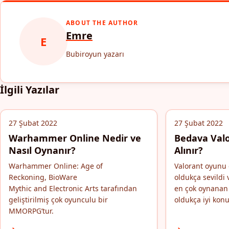
ABOUT THE AUTHOR
Emre
E
Bubiroyun yazarı
İlgili Yazılar
27 Şubat 2022
27 Şubat 2022
Warhammer Online Nedir ve
Bedava Valo
Nasıl Oynanır?
Alınır?
Warhammer Online: Age of
Valorant oyunu 
Reckoning, BioWare
oldukça sevild
Mythic and Electronic Arts tarafından
en çok oynanan 
geliştirilmiş çok oyunculu bir
oldukça iyi konu
MMORPG’tur.