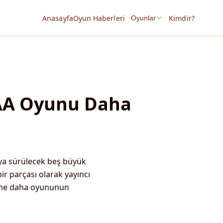
Anasayfa
Oyun Haberleri
Kimdir?
Oyunlar
 AAA Oyunu Daha
aya sürülecek beş büyük
r parçası olarak yayıncı
ane daha oyununun