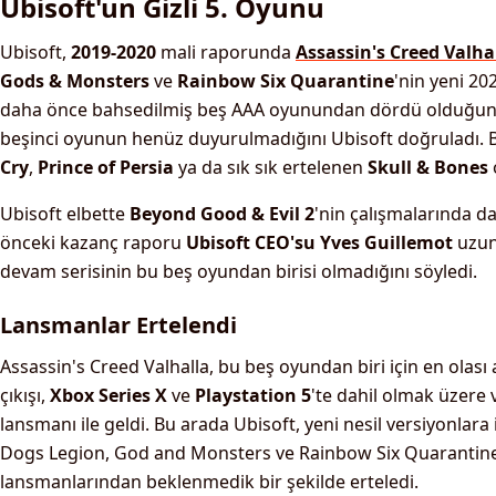
Ubisoft'un Gizli 5. Oyunu
Ubisoft,
2019-2020
mali raporunda
Assassin's Creed Valha
Gods & Monsters
ve
Rainbow Six Quarantine
'nin yeni 20
daha önce bahsedilmiş beş AAA oyunundan dördü olduğunu
beşinci oyunun henüz duyurulmadığını Ubisoft doğruladı.
Cry
,
Prince of Persia
ya da sık sık ertelenen
Skull & Bones
o
Ubisoft elbette
Beyond Good & Evil 2
'nin çalışmalarında 
önceki kazanç raporu
Ubisoft CEO'su Yves Guillemot
uzun
devam serisinin bu beş oyundan birisi olmadığını söyledi.
Lansmanlar Ertelendi
Assassin's Creed Valhalla, bu beş oyundan biri için en olas
çıkışı,
Xbox Series X
ve
Playstation 5
'te dahil olmak üzere 
lansmanı ile geldi. Bu arada Ubisoft, yeni nesil versiyonlara
Dogs Legion, God and Monsters ve Rainbow Six Quarantine'
lansmanlarından beklenmedik bir şekilde erteledi.