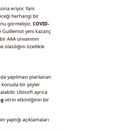
sona eriyor. Yani
eceği herhangi bir
unu görmeliyiz.
COVID-
e Guillemot yeni kazanç
 bir AAA unvanının
olasılığını özellikle
nda yapılması planlanan
u konuda bir şeyler
labilir. Ubisoft ayrıca
ng
vitrin etkinliğinin bir
nin yaptığı açıklamaları